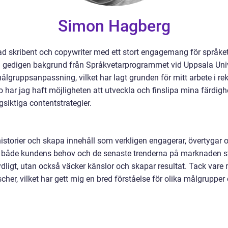
Simon Hagberg
d skribent och copywriter med ett stort engagemang för språket
 gedigen bakgrund från Språkvetarprogrammet vid Uppsala Univer
ålgruppsanpassning, vilket har lagt grunden för mitt arbete i re
ar jag haft möjligheten att utveckla och finslipa mina färdighe
siktiga contentstrategier.
a historier och skapa innehåll som verkligen engagerar, övertyga
i både kundens behov och de senaste trenderna på marknaden sträv
ligt, utan också väcker känslor och skapar resultat. Tack vare m
her, vilket har gett mig en bred förståelse för olika målgrupper