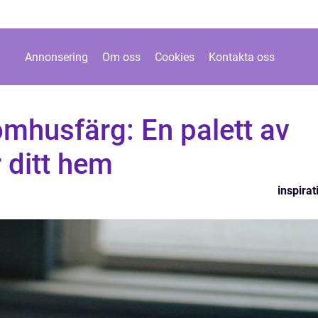
Annonsering
Om oss
Cookies
Kontakta oss
mhusfärg: En palett av
r ditt hem
inspirat