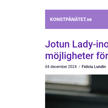
KONSTPÅNÄTET.
se
Jotun Lady-ino
möjligheter fö
04 december 2024
Felicia Lundin