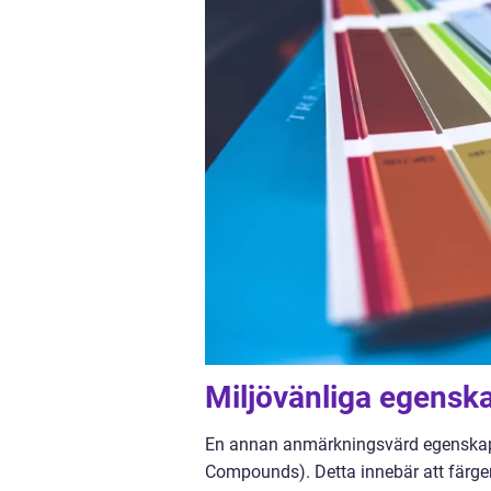
Miljövänliga egensk
En annan anmärkningsvärd egenskap h
Compounds). Detta innebär att färge