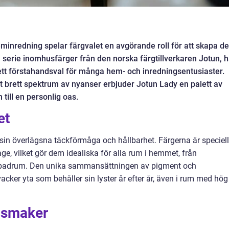
eminredning spelar färgvalet en avgörande roll för att skapa d
 serie inomhusfärger från den norska färgtillverkaren Jotun, h
ett förstahandsval för många hem- och inredningsentusiaster.
tt brett spektrum av nyanser erbjuder Jotun Lady en palett av
 till en personlig oas.
et
sin överlägsna täckförmåga och hållbarhet. Färgerna är speciell
age, vilket gör dem idealiska för alla rum i hemmet, från
h badrum. Den unika sammansättningen av pigment och
acker yta som behåller sin lyster år efter år, även i rum med hög
a smaker