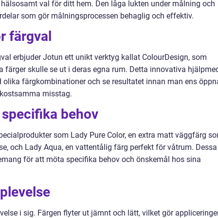
och hälsosamt val för ditt hem. Den låga lukten under målning och
fördelar som gör målningsprocessen behaglig och effektiv.
r färgval
val erbjuder Jotun ett unikt verktyg kallat ColourDesign, som
ka färger skulle se ut i deras egna rum. Detta innovativa hjälpme
d olika färgkombinationer och se resultatet innan man ens öppn
ör kostsamma misstag.
 specifika behov
specialprodukter som Lady Pure Color, en extra matt väggfärg s
se, och Lady Aqua, en vattentålig färg perfekt för våtrum. Dessa
emang för att möta specifika behov och önskemål hos sina
plevelse
se i sig. Färgen flyter ut jämnt och lätt, vilket gör applicering