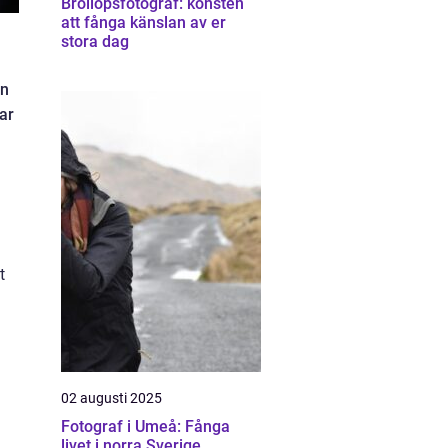
Bröllopsfotograf: konsten
att fånga känslan av er
stora dag
en
ar
t
02 augusti 2025
Fotograf i Umeå: Fånga
livet i norra Sverige