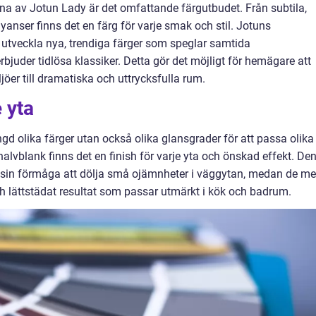
a av Jotun Lady är det omfattande färgutbudet. Från subtila,
 nyanser finns det en färg för varje smak och stil. Jotuns
t utveckla nya, trendiga färger som speglar samtida
bjuder tidlösa klassiker. Detta gör det möjligt för hemägare att
jöer till dramatiska och uttrycksfulla rum.
 yta
gd olika färger utan också olika glansgrader för att passa olika
halvblank finns det en finish för varje yta och önskad effekt. De
ör sin förmåga att dölja små ojämnheter i väggytan, medan de me
ch lättstädat resultat som passar utmärkt i kök och badrum.