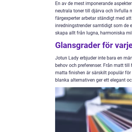
En av de mest imponerande aspektern
neutrala toner till djärva och livfulla
färgexperter arbetar ständigt med at
inredningstrender samtidigt som de er
skapa allt från lugna, harmoniska mil
Glansgrader för varje
Jotun Lady erbjuder inte bara en män
behov och preferenser. Från matt till 
matta finishen är särskilt populär f
blanka alternativen ger ett elegant o