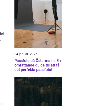
del
ar
04 januari 2025
Passfoto på Östermalm: En
omfattande guide till att få
om
det perfekta passfotot
en