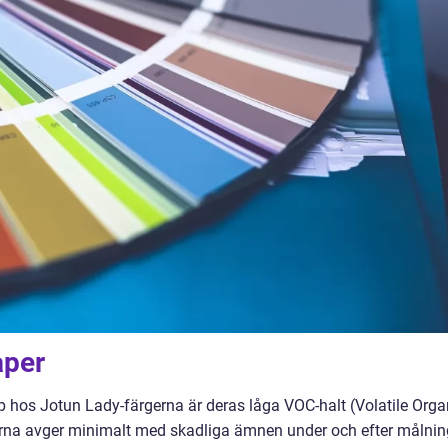
aper
os Jotun Lady-färgerna är deras låga VOC-halt (Volatile Orga
rna avger minimalt med skadliga ämnen under och efter målnin