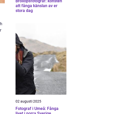
Bröllopsfotograf: konsten
att fånga känslan av er
stora dag
ch
r
02 augusti 2025
Fotograf i Umeå: Fånga
livet i norra Sverige