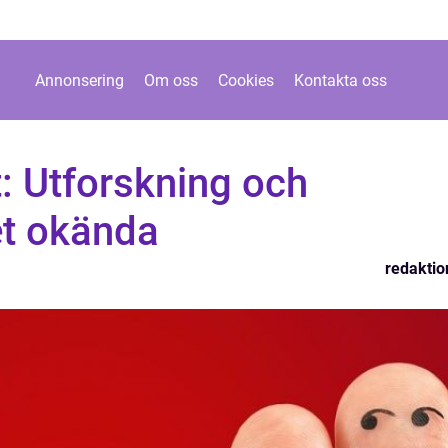
Annonsering
Om oss
Cookies
Kontakta oss
: Utforskning och
et okända
redaktio