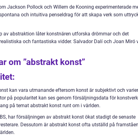
 som Jackson Pollock och Willem de Kooning experimenterade m
spontana och intuitiva penseldrag för att skapa verk som uttryc
typ av abstraktion låter konstnären utforska drömmar och det
alistiska och fantastiska vidder. Salvador Dalí och Joan Miró 
ar om ”abstrakt konst”
tet:
konst kan vara utmanande eftersom konst är subjektivt och varie
ator på popularitet kan ses genom försäljningsdata för konstverk
ang på temat abstrakt konst runt om i världen.
UBS, har försäljningen av abstrakt konst ökat stadigt de senaste
esterare. Dessutom är abstrakt konst ofta utställd på framståe
ärlden.