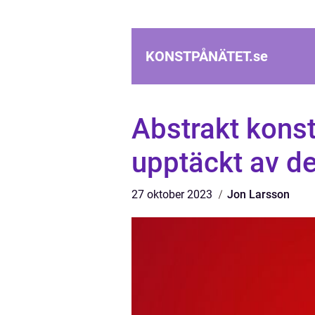
KONSTPÅNÄTET.
se
Abstrakt konst
upptäckt av d
27 oktober 2023
Jon Larsson