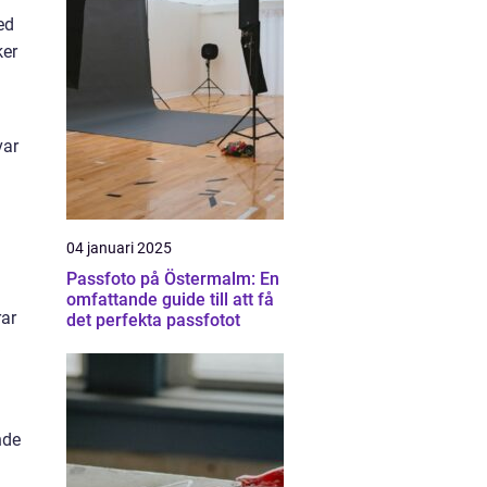
ed
ker
var
04 januari 2025
Passfoto på Östermalm: En
omfattande guide till att få
rar
det perfekta passfotot
nde