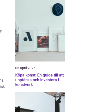
r
.
03 april 2025
Köpa konst: En guide till att
upptäcka och investera i
ns
konstverk
isk