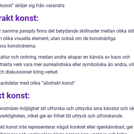
konst” skiljer sig från varandra
rakt konst:
r samma paraply finns det betydande skillnader mellan olika stil
m olika visuella element, utan också om de konstnärliga
 hos konstnärerna.
ruktur och ordning, medan andra skapar en känsla av kaos och
akta verk vara mer surrealistiska eller symboliska än andra, vil
h diskussioner kring verket.
ackdelar med olika ”abstrakt konst”
t konst:
konstnärer möjlighet att utforska och uttrycka sina känslor och id
rkligheten, vilket ger en frihet till uttryck och utforskande.
kt konst inte representerar något konkret eller igenkännbart, ger