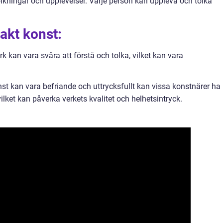
lkningar och upplevelser. Varje person kan uppleva och tolka
akt konst:
rk kan vara svåra att förstå och tolka, vilket kan vara
onst kan vara befriande och uttrycksfullt kan vissa konstnärer ha
, vilket kan påverka verkets kvalitet och helhetsintryck.