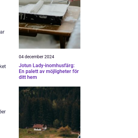
ar
04 december 2024
Jotun Lady-inomhusfärg:
ket
En palett av möjligheter för
ditt hem
éer