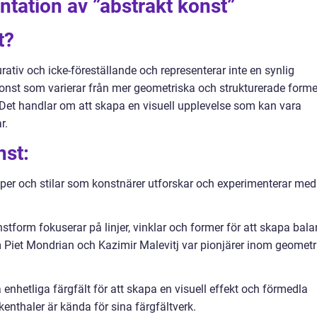
tation av ”abstrakt konst”
t?
ativ och icke-föreställande och representerar inte en synlig
v konst som varierar från mer geometriska och strukturerade forme
k. Det handlar om att skapa en visuell upplevelse som kan vara
r.
nst:
yper och stilar som konstnärer utforskar och experimenterar med
tform fokuserar på linjer, vinklar och former för att skapa bala
 Piet Mondrian och Kazimir Malevitj var pionjärer inom geometr
a enhetliga färgfält för att skapa en visuell effekt och förmedla
enthaler är kända för sina färgfältverk.