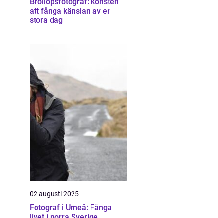
Bröllopsfotograf: konsten
att fånga känslan av er
stora dag
02 augusti 2025
Fotograf i Umeå: Fånga
livet i norra Sverige