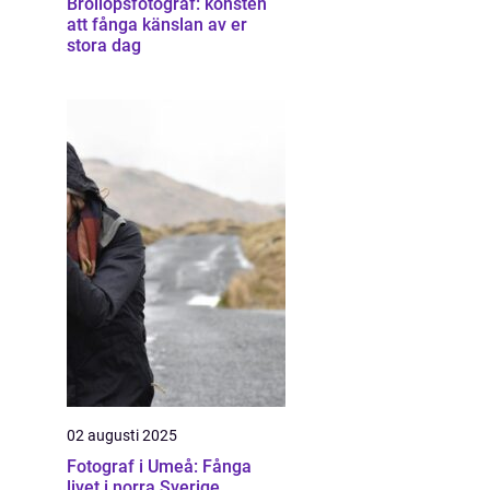
Bröllopsfotograf: konsten
att fånga känslan av er
stora dag
02 augusti 2025
Fotograf i Umeå: Fånga
livet i norra Sverige