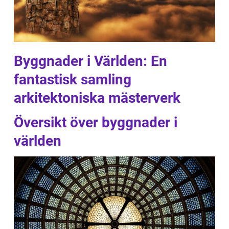
Byggnader i Världen: En
fantastisk samling
arkitektoniska mästerverk
Översikt över byggnader i
världen