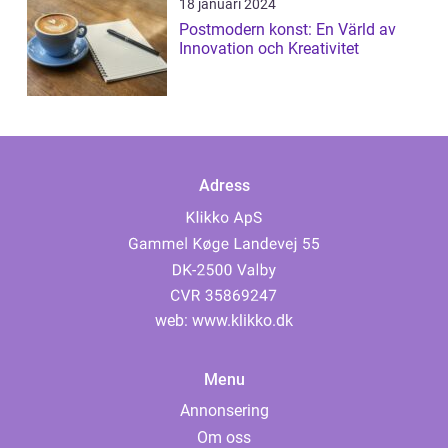
18 januari 2024
Postmodern konst: En Värld av
Innovation och Kreativitet
Adress
web:
www.klikko.dk
Menu
Annonsering
Om oss