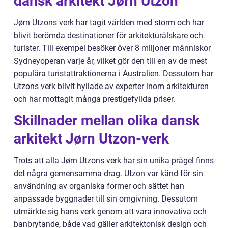
dansk arkitekt Jørn Utzon
Jørn Utzons verk har tagit världen med storm och har
blivit berömda destinationer för arkitekturälskare och
turister. Till exempel besöker över 8 miljoner människor
Sydneyoperan varje år, vilket gör den till en av de mest
populära turistattraktionerna i Australien. Dessutom har
Utzons verk blivit hyllade av experter inom arkitekturen
och har mottagit många prestigefyllda priser.
Skillnader mellan olika dansk
arkitekt Jørn Utzon-verk
Trots att alla Jørn Utzons verk har sin unika prägel finns
det några gemensamma drag. Utzon var känd för sin
användning av organiska former och sättet han
anpassade byggnader till sin omgivning. Dessutom
utmärkte sig hans verk genom att vara innovativa och
banbrytande, både vad gäller arkitektonisk design och