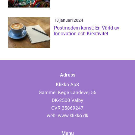
18 januari 2024
Postmodern konst: En Värld av
Innovation och Kreativitet
Adress
web:
www.klikko.dk
Menu