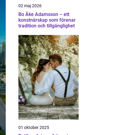
02 maj 2026
Bo Åke Adamsson – ett
konstnärskap som förenar
tradition och tillgänglighet
01 oktober 2025