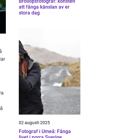
Bröllopsfotograf: konsten
att fånga känslan av er
stora dag
å
lar
ra
så
02 augusti 2025
Fotograf i Umeå: Fånga
livet i norra Sverige