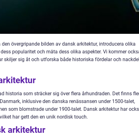
a den övergripande bilden av dansk arkitektur, introducera olika
 på dess popularitet och mäta dess olika aspekter. Vi kommer ocks
ur skiljer sig åt och utforska både historiska fördelar och nackde
arkitektur
ad historia som sträcker sig över flera århundraden. Det finns fle
i Danmark, inklusive den danska renässansen under 1500-talet,
smen som blomstrade under 1900-talet. Dansk arkitektur har ock
 vilket har gett den en unik nordisk touch.
k arkitektur