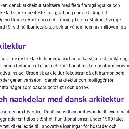
r kan dansk arkitektur stoltsera med flera framgångsrika och
verk. Danska arkitekter har gjort betydande bidrag till
era House i Australien och Turning Torso i Malmö, Sverige.
änd för sitt hållbarhetsfokus och användningen av miljövänliga
kitektur
ur är de distinkta skillnaderna mellan olika stilar och inriktninga
lismen betonar enkelhet och funktionalitet, kan postmodernis
ativa inslag. Organisk arkitektur fokuserar på att harmonisera
er ger en variation i dansk arkitektur och möjliggör för
hitta något som passar deras stil och behov.
och nackdelar med dansk arkitektur
elar genom historien. Renässanstillen ombesörjde till exempel r
byggnader en tidlös skönhet. Funktionalismen under 1900-talet
itet, vilket ledde till innovativa lösningar för bostäder och