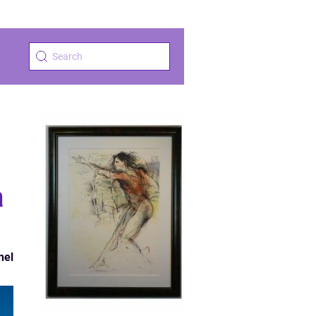
a
nel