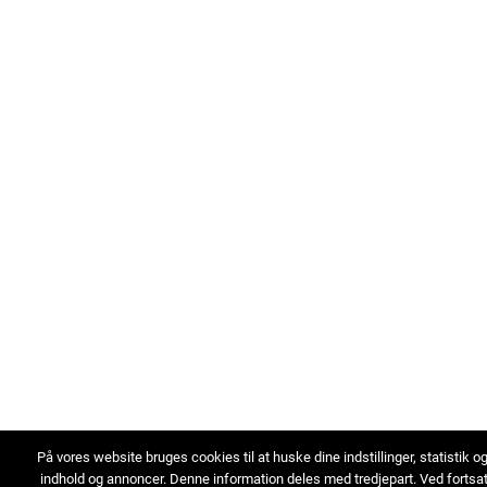
På vores website bruges cookies til at huske dine indstillinger, statistik o
indhold og annoncer. Denne information deles med tredjepart. Ved fortsa