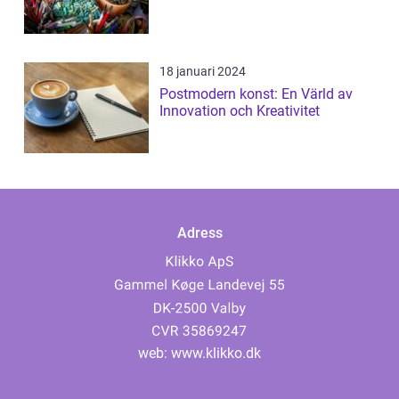
18 januari 2024
Postmodern konst: En Värld av
Innovation och Kreativitet
Adress
web:
www.klikko.dk