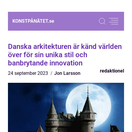
KONSTPÅNÄTET.
se
Danska arkitekturen är känd världen
över för sin unika stil och
banbrytande innovation
redaktionel
24 september 2023
Jon Larsson