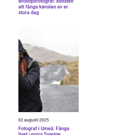
Bröllopsfotograf: konsten
att fånga känslan av er
stora dag
02 augusti 2025
Fotograf i Umeå: Fånga
livet i norra Sverige