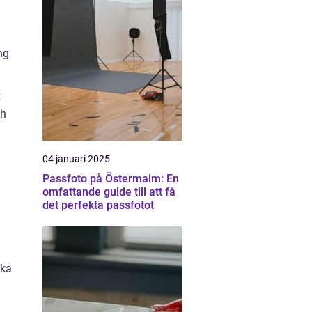
ng
k
ch
04 januari 2025
Passfoto på Östermalm: En
omfattande guide till att få
det perfekta passfotot
ika