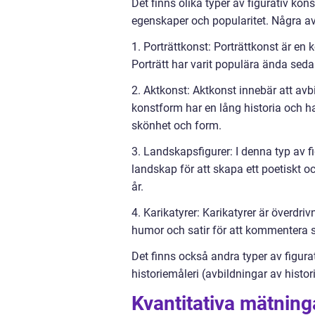
Det finns olika typer av figurativ kon
egenskaper och popularitet. Några a
1. Porträttkonst: Porträttkonst är en
Porträtt har varit populära ända sedan
2. Aktkonst: Aktkonst innebär att avb
konstform har en lång historia och h
skönhet och form.
3. Landskapsfigurer: I denna typ av f
landskap för att skapa ett poetiskt oc
år.
4. Karikatyrer: Karikatyrer är överdri
humor och satir för att kommentera sa
Det finns också andra typer av figurat
historiemåleri (avbildningar av histo
Kvantitativa mätning