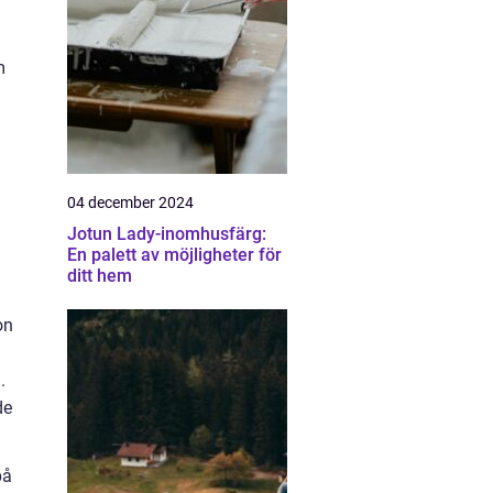
m
04 december 2024
Jotun Lady-inomhusfärg:
En palett av möjligheter för
ditt hem
on
.
de
på