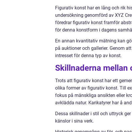
Figurativ konst har en lång och rik hi
undersökning genomförd av XYZ Creati
föredrar figurativ konst framför abst
för denna konstform i dagens samhäl
En annan kvantitativ mätning kan göra
på auktioner och gallerier. Genom att
intresset för denna typ av konst.
Skillnaderna mellan o
Trots att figurativ konst har ett gem
olika former av figurativ konst. Till 
fokus på mänskliga ansikten eller k
avklädda natur. Karikatyrer har å andr
Dessa skillnader i stil och uttryck ge
känslor i sina verk.
Historisk genomgång av för- och nack