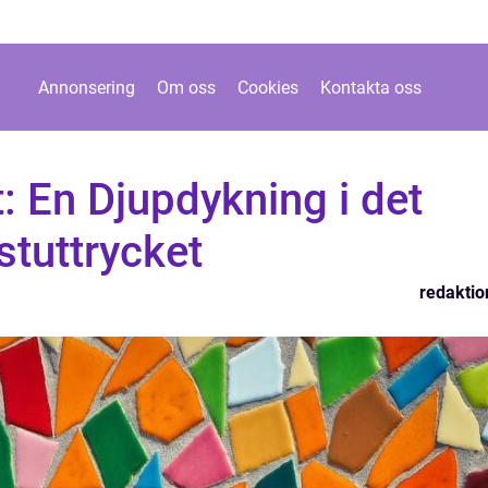
Annonsering
Om oss
Cookies
Kontakta oss
t: En Djupdykning i det
stuttrycket
redaktio