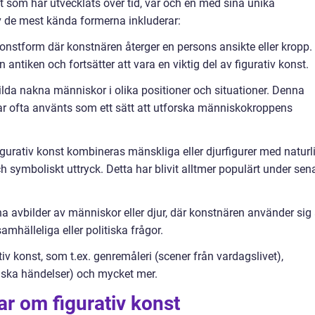
st som har utvecklats över tid, var och en med sina unika
v de mest kända formerna inkluderar:
 konstform där konstnären återger en persons ansikte eller kropp.
 antiken och fortsätter att vara en viktig del av figurativ konst.
ilda nakna människor i olika positioner och situationer. Denna
ar ofta använts som ett sätt att utforska människokroppens
igurativ konst kombineras mänskliga eller djurfigurer med naturl
h symboliskt uttryck. Detta har blivit alltmer populärt under sen
vna avbilder av människor eller djur, där konstnären använder sig
mhälleliga eller politiska frågor.
iv konst, som t.ex. genremåleri (scener från vardagslivet),
riska händelser) och mycket mer.
ar om figurativ konst