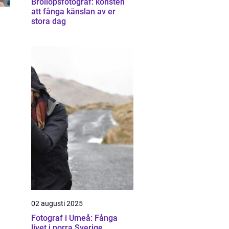
Bröllopsfotograf: konsten
att fånga känslan av er
stora dag
02 augusti 2025
Fotograf i Umeå: Fånga
livet i norra Sverige