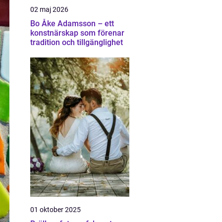
02 maj 2026
Bo Åke Adamsson – ett
konstnärskap som förenar
tradition och tillgänglighet
01 oktober 2025