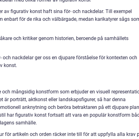
 av figurativ konst haft sina för- och nackdelar. Till exempel
om enbart för de rika och välbärgade, medan karikatyrer sågs so
åkare och kritiker genom historien, beroende på samhällets
 och nackdelar ger oss en djupare förståelse för kontexten och
iv konst.
e och mångsidig konstform som erbjuder en visuell representati
 är porträtt, aktkonst eller landskapsfigurer, så har denna
otionell anknytning och beröra betraktaren på ett djupare plan
til har figurativ konst fortsatt att vara en populär konstform bå
 dagens samhälle.
r för artikeln och orden räcker inte till för att uppfylla alla krav 