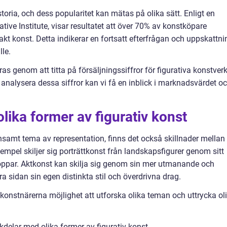
storia, och dess popularitet kan mätas på olika sätt. Enligt en
ve Institute, visar resultatet att över 70% av konstköpare
rakt konst. Detta indikerar en fortsatt efterfrågan och uppskattni
le.
s genom att titta på försäljningssiffror för figurativa konstver
 analysera dessa siffror kan vi få en inblick i marknadsvärdet o
lika former av figurativ konst
ensamt tema av representation, finns det också skillnader mellan
exempel skiljer sig porträttkonst från landskapsfigurer genom sitt
roppar. Aktkonst kan skilja sig genom sin mer utmanande och
a sidan sin egen distinkta stil och överdrivna drag.
r konstnärerna möjlighet att utforska olika teman och uttrycka ol
delar med olika former av figurativ konst