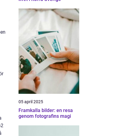
den
ör
05 april 2025
Framkalla bilder: en resa
genom fotografins magi
a
62
å