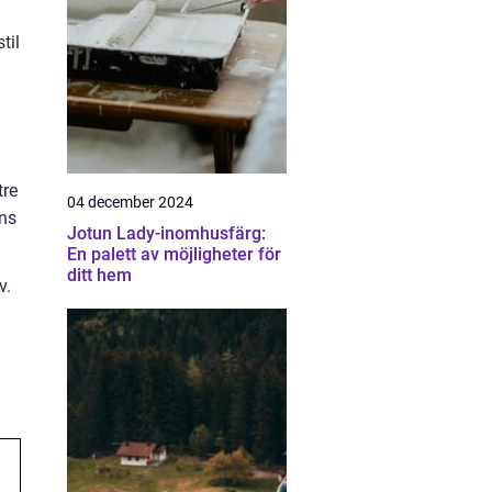
til
tre
04 december 2024
éns
Jotun Lady-inomhusfärg:
En palett av möjligheter för
ditt hem
v.