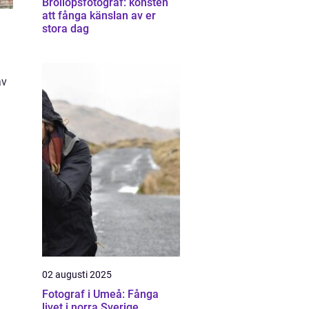
Bröllopsfotograf: konsten
att fånga känslan av er
stora dag
av
02 augusti 2025
Fotograf i Umeå: Fånga
livet i norra Sverige