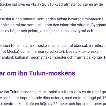
sträcker sig över en yta av 26 318 kvadratmeter och är en av de
n.
istiska runda minaret, som är den äldsta bevarade minareten i
är ofta betraktad som unik inom den islamiska världen. Byggna
s av bågar och pelare, vilket ger en känsla av rymd och
planen för en islamsk moské, med en central bönesal, en mihrab
mot Mecka) och en minbar (predikstol). Dess arkitektoniska
r arabisk kalligrafi, geometriska mönster och främre balkonger f
gar om Ibn Tulun-moskéns
av Ibn Tulun-moskéns arkitektoniska stil kan vi ta en titt på någr
 Moskén har imponerande dimensioner, med en total längd på 1
s centrala kupol når en höjd av 26 meter och har en diameter p