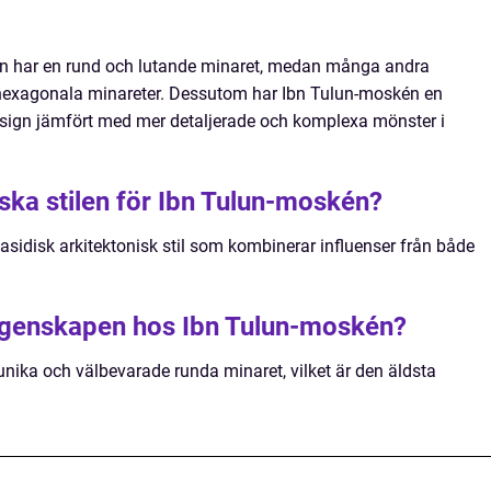
kén har en rund och lutande minaret, medan många andra
r hexagonala minareter. Dessutom har Ibn Tulun-moskén en
design jämfört med mer detaljerade och komplexa mönster i
ska stilen för Ibn Tulun-moskén?
asidisk arkitektonisk stil som kombinerar influenser från både
 egenskapen hos Ibn Tulun-moskén?
unika och välbevarade runda minaret, vilket är den äldsta