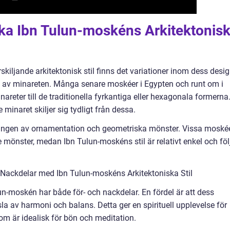
ika Ibn Tulun-moskéns Arkitektonis
kiljande arkitektonisk stil finns det variationer inom dess desig
m av minareten. Många senare moskéer i Egypten och runt om i
areter till de traditionella fyrkantiga eller hexagonala formerna
inaret skiljer sig tydligt från dessa.
ningen av ornamentation och geometriska mönster. Vissa moské
mönster, medan Ibn Tulun-moskéns stil är relativt enkel och föl
Nackdelar med Ibn Tulun-moskéns Arkitektoniska Stil
un-moskén har både för- och nackdelar. En fördel är att dess
la av harmoni och balans. Detta ger en spirituell upplevelse för
m är idealisk för bön och meditation.