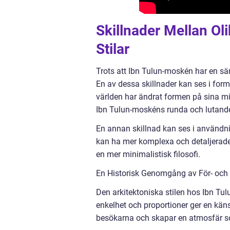
Skillnader Mellan Ol
Stilar
Trots att Ibn Tulun-moskén har en särs
En av dessa skillnader kan ses i for
världen har ändrat formen på sina min
Ibn Tulun-moskéns runda och lutande m
En annan skillnad kan ses i använd
kan ha mer komplexa och detaljerade 
en mer minimalistisk filosofi.
En Historisk Genomgång av För- och 
Den arkitektoniska stilen hos Ibn Tul
enkelhet och proportioner ger en käns
besökarna och skapar en atmosfär so