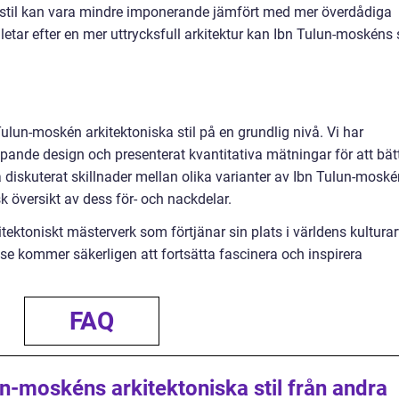
 stil kan vara mindre imponerande jämfört med mer överdådiga
etar efter en mer uttrycksfull arkitektur kan Ibn Tulun-moskéns s
Tulun-moskén arkitektoniska stil på en grundlig nivå. Vi har
pande design och presenterat kvantitativa mätningar för att bät
å diskuterat skillnader mellan olika varianter av Ibn Tulun-mosk
sk översikt av dess för- och nackdelar.
tektoniskt mästerverk som förtjänar sin plats i världens kulturar
lse kommer säkerligen att fortsätta fascinera och inspirera
FAQ
lun-moskéns arkitektoniska stil från andra