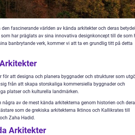
ka den fascinerande världen av kända arkitekter och deras betyde
er som har präglats av sina innovativa designkoncept till de som 
sina banbrytande verk, kommer vi att ta en grundlig titt på detta
Arkitekter
r för att designa och planera byggnader och strukturer som utgö
 sig från att skapa storskaliga kommersiella byggnader och
ga platser och kulturella landmärken.
 några av de mest kända arkitekterna genom historien och der
stare som de grekiska arkitekterna Iktinos och Kallikrates till
 och Zaha Hadid.
a Arkitekter