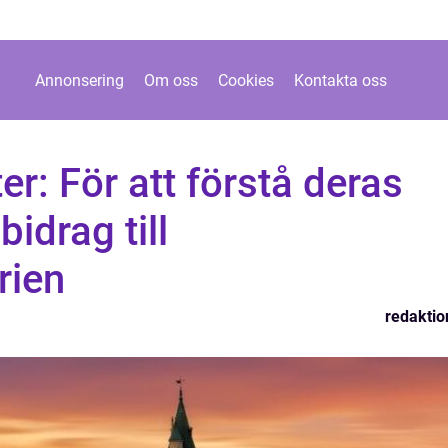
Annonsering
Om oss
Cookies
Kontakta oss
er: För att förstå deras
bidrag till
rien
redaktio