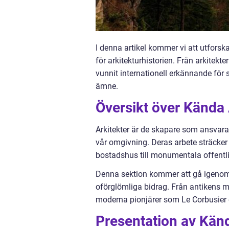
I denna artikel kommer vi att utfors
för arkitekturhistorien. Från arkitekt
vunnit internationell erkännande för 
ämne.
Översikt över Kända 
Arkitekter är de skapare som ansvara
vår omgivning. Deras arbete sträcker
bostadshus till monumentala offentli
Denna sektion kommer att gå igenom
oförglömliga bidrag. Från antikens mä
moderna pionjärer som Le Corbusier
Presentation av Känd