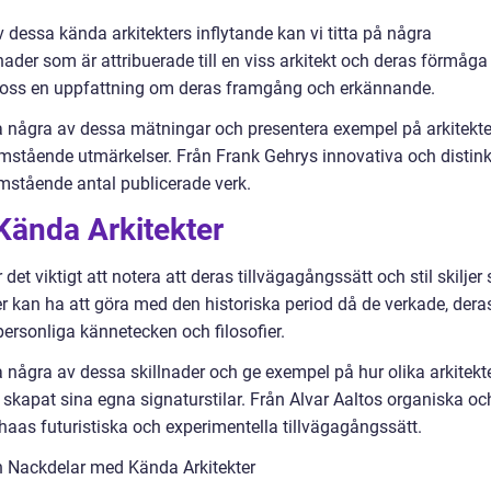
v dessa kända arkitekters inflytande kan vi titta på några
ader som är attribuerade till en viss arkitekt och deras förmåga
ge oss en uppfattning om deras framgång och erkännande.
några av dessa mätningar och presentera exempel på arkitekte
mstående utmärkelser. Från Frank Gehrys innovativa och distin
ramstående antal publicerade verk.
Kända Arkitekter
 det viktigt att notera att deras tillvägagångssätt och stil skiljer 
er kan ha att göra med den historiska period då de verkade, dera
 personliga kännetecken och filosofier.
några av dessa skillnader och ge exempel på hur olika arkitekt
 skapat sina egna signaturstilar. Från Alvar Aaltos organiska oc
haas futuristiska och experimentella tillvägagångssätt.
h Nackdelar med Kända Arkitekter