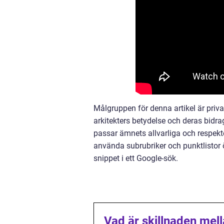
Målgruppen för denna artikel är priv
arkitekters betydelse och deras bidrag
passar ämnets allvarliga och respekte
använda subrubriker och punktlistor 
snippet i ett Google-sök.
Vad är skillnaden mell