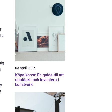
r
kta
sig
03 april 2025
s
Köpa konst: En guide till att
upptäcka och investera i
konstverk
er
h