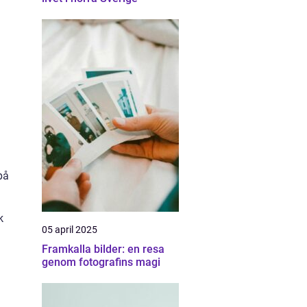
m
på
k
05 april 2025
Framkalla bilder: en resa
genom fotografins magi