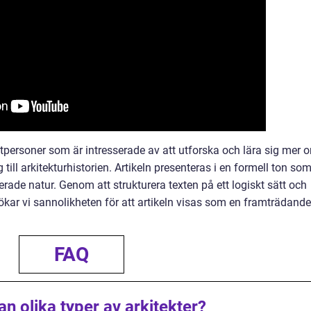
atpersoner som är intresserade av att utforska och lära sig mer 
 till arkitekturhistorien. Artikeln presenteras i en formell ton so
rade natur. Genom att strukturera texten på ett logiskt sätt och
ökar vi sannolikheten för att artikeln visas som en framträdande
FAQ
an olika typer av arkitekter?