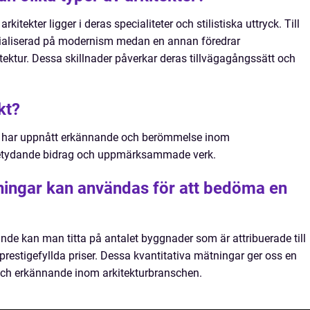
kitekter ligger i deras specialiteter och stilistiska uttryck. Till
cialiserad på modernism medan en annan föredrar
tektur. Dessa skillnader påverkar deras tillvägagångssätt och
kt?
om har uppnått erkännande och berömmelse inom
 betydande bidrag och uppmärksammade verk.
tningar kan användas för att bedöma en
ande kan man titta på antalet byggnader som är attribuerade till
restigefyllda priser. Dessa kvantitativa mätningar ger oss en
ch erkännande inom arkitekturbranschen.