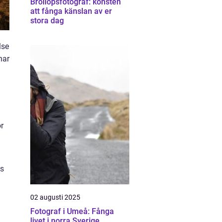
Bröllopsfotograf: konsten
att fånga känslan av er
stora dag
lse
har
r
as
02 augusti 2025
Fotograf i Umeå: Fånga
livet i norra Sverige