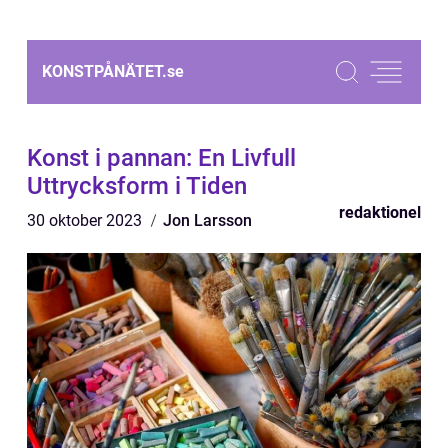
KONSTPÅNÄTET.
se
Konst i pannan: En Livfull
Uttrycksform i Tiden
redaktionel
30 oktober 2023
Jon Larsson