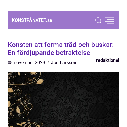
KONSTPÅNÄTET.
se
Konsten att forma träd och buskar:
En fördjupande betraktelse
redaktionel
08 november 2023
Jon Larsson