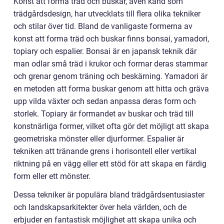
Konst att forma träd och buskar, även känd som
trädgårdsdesign, har utvecklats till flera olika tekniker
och stilar över tid. Bland de vanligaste formerna av
konst att forma träd och buskar finns bonsai, yamadori,
topiary och espalier. Bonsai är en japansk teknik där
man odlar små träd i krukor och formar deras stammar
och grenar genom träning och beskärning. Yamadori är
en metoden att forma buskar genom att hitta och gräva
upp vilda växter och sedan anpassa deras form och
storlek. Topiary är formandet av buskar och träd till
konstnärliga former, vilket ofta gör det möjligt att skapa
geometriska mönster eller djurformer. Espalier är
tekniken att tränande grens i horisontell eller vertikal
riktning på en vägg eller ett stöd för att skapa en färdig
form eller ett mönster.
Dessa tekniker är populära bland trädgårdsentusiaster
och landskapsarkitekter över hela världen, och de
erbjuder en fantastisk möjlighet att skapa unika och