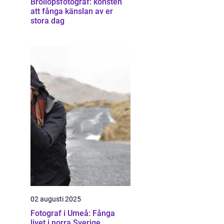
Bröllopsfotograf: konsten
att fånga känslan av er
stora dag
02 augusti 2025
Fotograf i Umeå: Fånga
livet i norra Sverige