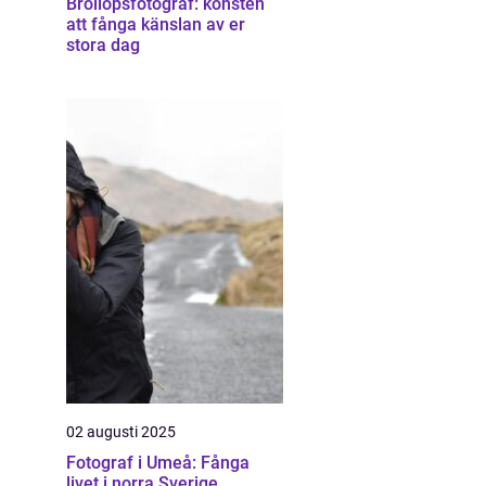
Bröllopsfotograf: konsten
att fånga känslan av er
stora dag
02 augusti 2025
Fotograf i Umeå: Fånga
livet i norra Sverige