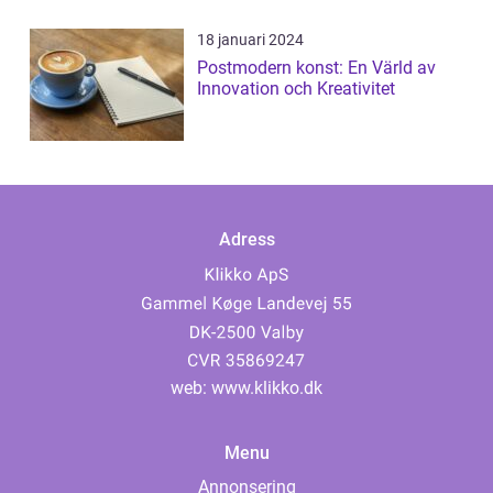
18 januari 2024
Postmodern konst: En Värld av
Innovation och Kreativitet
Adress
web:
www.klikko.dk
Menu
Annonsering