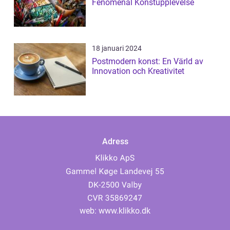
Fenomenal Konstupplevelse
18 januari 2024
Postmodern konst: En Värld av
Innovation och Kreativitet
Adress
web:
www.klikko.dk