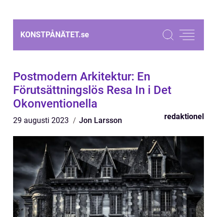
KONSTPÅNÄTET.
se
Postmodern Arkitektur: En
Förutsättningslös Resa In i Det
Okonventionella
redaktionel
29 augusti 2023
Jon Larsson