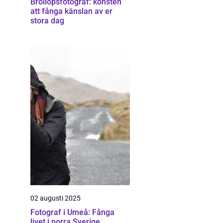
Bröllopsfotograf: konsten
att fånga känslan av er
stora dag
02 augusti 2025
Fotograf i Umeå: Fånga
livet i norra Sverige