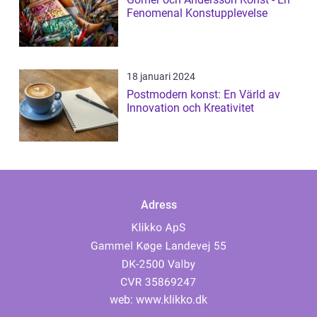
Fenomenal Konstupplevelse
18 januari 2024
Postmodern konst: En Värld av
Innovation och Kreativitet
Adress
web:
www.klikko.dk