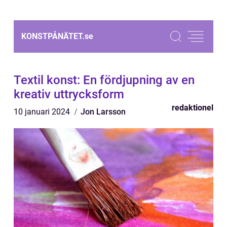
KONSTPÅNÄTET.
se
Textil konst: En fördjupning av en
kreativ uttrycksform
redaktionel
10 januari 2024
Jon Larsson