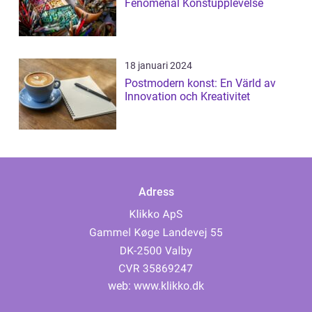
Fenomenal Konstupplevelse
18 januari 2024
Postmodern konst: En Värld av
Innovation och Kreativitet
Adress
web:
www.klikko.dk