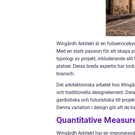
Wingårdh Arkitekt är en fullserviceby
Med en stark passion för att skapa 
typologi av projekt, inkluderande allt
platser. Deras breda expertis har lo
bransch.
Det arkitektoniska arbetet hos Wingå
och traditionella designelement. Dera
gardistiska och futuristiska till proje
Denna variation i design gör att de k
Quantitative Measur
Wingårdh Arkitekt har en imponerande 