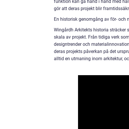
funktion kan gå hand i hand med håll
gör att deras projekt blir framtidssä
En historisk genomgång av för- och 
Wingårdh Arkitekts historia sträcker s
skala av projekt. Från tidiga verk so
designtrender och materialinnovation
deras projekts påverkan på det urspr
alltid en utmaning inom arkitektur, o