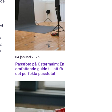
nde
ed
v
 är
k.
04 januari 2025
Passfoto på Östermalm: En
omfattande guide till att få
det perfekta passfotot