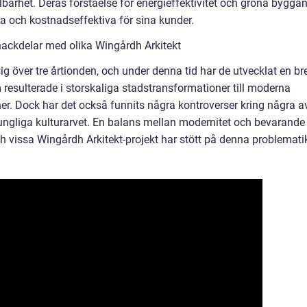
barhet. Deras förståelse för energieffektivitet och gröna bygga
kra och kostnadseffektiva för sina kunder.
nackdelar med olika Wingårdh Arkitekt
ig över tre årtionden, och under denna tid har de utvecklat en br
m resulterade i storskaliga stadstransformationer till moderna
er. Dock har det också funnits några kontroverser kring några a
ungliga kulturarvet. En balans mellan modernitet och bevarande
ch vissa Wingårdh Arkitekt-projekt har stött på denna problemati