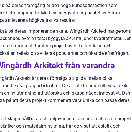
evis på deras framgång är den höga kundsatisfaction som
Stockholm uppnådde. Med en betygsättning på 4.8 av 5 från
 att leverera högkvalitativa resultat.
ckså på deras imponerande skala. Wingårdh Arkitekt har genomf
träckandes över en total byggyta av 3 miljoner kvadratmeter. De
as förmåga att hantera projekt av olika storlekar och
kså en reflektion av deras popularitet och ökande efterfrågan.
Wingårdh Arkitekt från varandra
årdh Arkitekt är deras förmåga att glida mellan olika
t med en särpräglad identitet. De är inte bundna till en särskild
 som en ny utmaning att utforska och skapa något innovativt. Den
säkra på att deras projekt kommer att vara unika och passa deras
att skapa hållbara och miljövänliga lösningar i alla sina projekt
niker och materialminskning, har de visat att estetik och