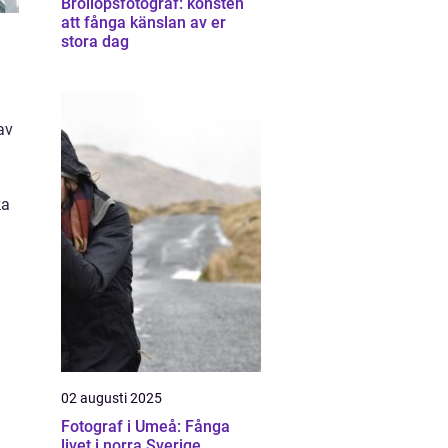
Bröllopsfotograf: konsten
att fånga känslan av er
stora dag
av
ka
02 augusti 2025
Fotograf i Umeå: Fånga
livet i norra Sverige