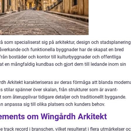
rå som specialiserat sig på arkitektur, design och stadsplanering
påverkande och funktionella byggnader har de skapat en bred
 från bostäder och kontor till kulturbyggnader och offentliga
ckat en mångfaldig kundbas och gjort dem till ledande inom sin
rdh Arkitekt karakteriseras av deras förmåga att blanda modern
s stilar spänner över skalan, från strukturer som är avant-
kt som återupplivar tidigare detaljer och traditionellt byggande.
an anpassa sig till olika platsers och kunders behov.
ements om Wingårdh Arkitekt
track record i branschen, vilket resulterat i flera utmärkelser o